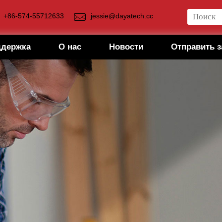
+86-574-55712633
jessie@dayatech.cc
ддержка
О нас
Новости
Отправить з