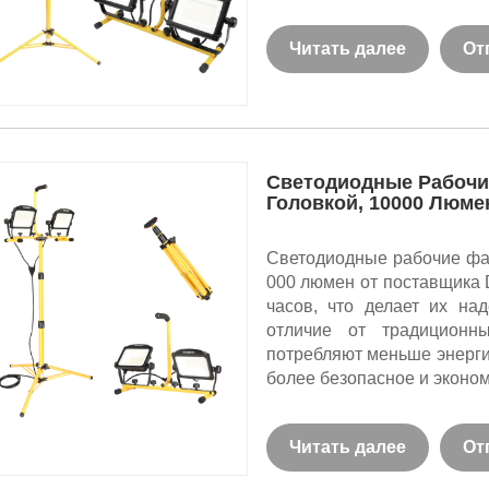
Читать далее
От
Светодиодные Рабочи
Головкой, 10000 Люме
Светодиодные рабочие фа
000 люмен от поставщика 
часов, что делает их н
отличие от традиционн
потребляют меньше энерги
более безопасное и эконо
Читать далее
От