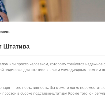
татива
т Штатива
алом или просто человеком, которому требуется надежное 
й подставке для штатива и ярким светодиодным лампам вы
аря — его портативность. Вы можете легко переместить его
 простой в сборке подставке-штативу. Кроме того, он регу