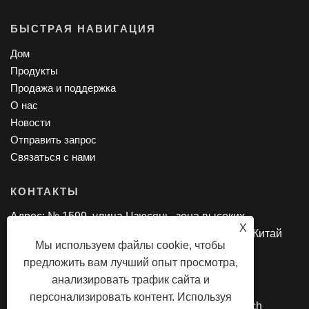
БЫСТРАЯ НАВИГАЦИЯ
Дом
Продукты
Продажа и поддержка
О нас
Новости
Отправить запрос
Связаться с нами
КОНТАКТЫ
Адрес: № 1599, улица Цзюсянь, зона высоких
X
технологий, город Нинбо, провинция Чжэцзян, Китай
Мы используем файлы cookie, чтобы
Тел.: +86-574-55712633
предложить вам лучший опыт просмотра,
Электронная почта:
jessie@dayatech.cc
анализировать трафик сайта и
персонализировать контент. Используя
Авторские права © 2024 Ningbo Dayatech