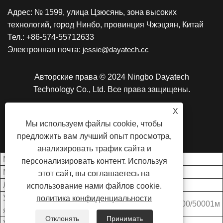
Адрес: № 1599, улица Цзюсянь, зона высоких
технологий, город Нинбо, провинция Чжэцзян, Китай
Тел.: +86-574-55712633
Электронная почта:
jessie@dayatech.cc
Авторские права © 2024 Ningbo Dayatech
Technology Co., Ltd. Все права защищены.
X
LINKS
SITEMAP
RSS
XML
Мы используем файлы cookie, чтобы
ПОЛИТИКА КОНФИДЕНЦИАЛЬНОСТИ
предложить вам лучший опыт просмотра,
анализировать трафик сайта и
Модель
ДИ-П560-50ВТ2
персонализировать контент. Используя
Мощность
50Вт+50Вт
этот сайт, вы соглашаетесь на
Люмен Выход
10000LM
использование нами файлов cookie.
Уровень регулировки
политика конфиденциальности
2-уровневый 10000/50001м
яркости
Отклонять
Принимать