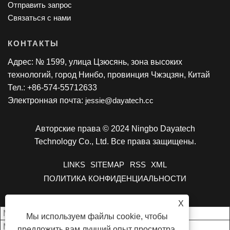
Отправить запрос
Связаться с нами
КОНТАКТЫ
Адрес: № 1599, улица Цзюсянь, зона высоких
технологий, город Нинбо, провинция Чжэцзян, Китай
Тел.: +86-574-55712633
Электронная почта:
jessie@dayatech.cc
Авторские права © 2024 Ningbo Dayatech
Technology Co., Ltd. Все права защищены.
LINKS
SITEMAP
RSS
XML
ПОЛИТИКА КОНФИДЕНЦИАЛЬНОСТИ
X
Модель
DY-P860H
Мы используем файлы cookie, чтобы
Мощность
125 Вт
предложить вам лучший опыт просмотра,