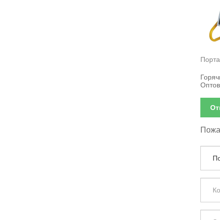
Порта
Горяч
Оптов
От
Пожал