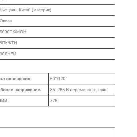
Чжэцзян, Китай (материк)
Океан
5000ПК/МОН
8ПК/КТН
30ДНЕЙ
ол освещения:
60°/120°
бочее напряжение:
85–265 В переменного тока
НИИ:
>75