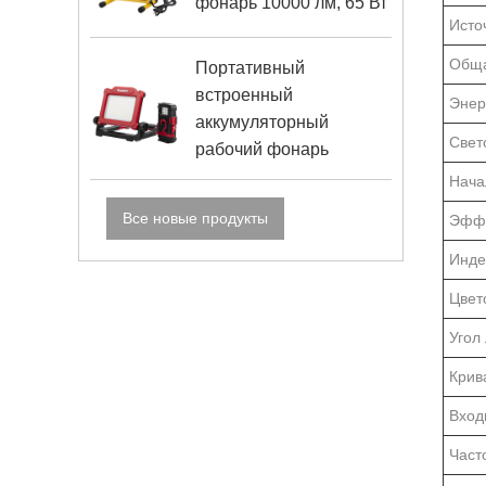
фонарь 10000 лм, 65 Вт
Исто
Обща
Портативный
встроенный
Энер
аккумуляторный
Свет
рабочий фонарь
Нача
Все новые продукты
Эффе
Инде
Цвет
Угол
Крив
Вход
Част