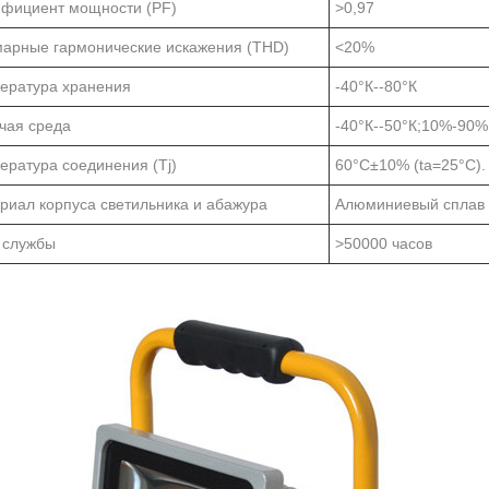
фициент мощности (PF)
>0,97
арные гармонические искажения (THD)
<20%
ература хранения
-40°К--80°К
чая среда
-40°К--50°К;10%-90%
ература соединения (Tj)
60°С±10% (ta=25°С).
риал корпуса светильника и абажура
Алюминиевый сплав 
 службы
>50000 часов