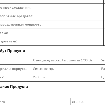
о происхождения:
спортные средства:
зводственная мощность:
овка:
 доставки:
бут Продукта
Светодиод высокой мощности 1*30 Вт
Уг
риалы корпуса:
Литые квасцы.
Ра
ен:
2400лм
Ц
ание Продукта
т №.
ЛП-30А