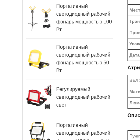
Портативный
Мест
светодиодный рабочий
Тран
фонарь мощностью 100
Вт
Прои
Упак
Портативный
светодиодный рабочий
Дата
фонарь мощностью 50
Атри
Вт
ВЕЛ:
Регулируемый
Мате
светодиодный рабочий
Люм
свет
Опис
Портативный
светодиодный рабочий
Пунк