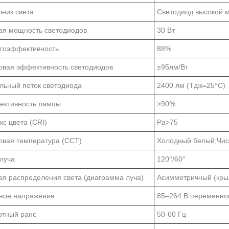
чник света
Светодиод высокой м
я мощность светодиодов
30 Вт
гоэффективность
88%
овая эффективность светодиодов
≥95лм/Вт
льный поток светодиода
2400 лм (Тдж=25°С)
ктивность лампы
>90%
кс цвета (CRI)
Ра>75
овая температура (CCT)
Холодный белый;Чис
 луча
120°/60°
ая распределения света (диаграмма луча)
Асимметричный (кры
ное напряжение
85–264 В переменного
отный ранс
50-60 Гц