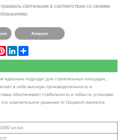
траивать светильник в соответствии со своими
ебованиями.
рос
Amazon
hatsApp
Pinterest
LinkedIn
Share
ой идеально подходит для строительных площадок,
етает в себе высокую производительность и
тавка обеспечивает стабильность и гибкость установки
это осветительное решение от Dayatech является
1000 шт./шт.
Т/Т