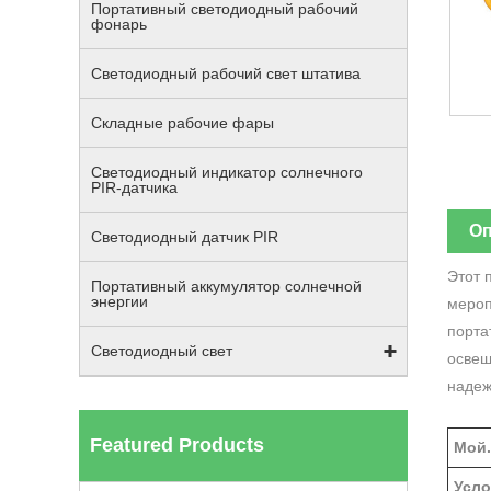
Портативный светодиодный рабочий
фонарь
Светодиодный рабочий свет штатива
Складные рабочие фары
Светодиодный индикатор солнечного
PIR-датчика
Оп
Светодиодный датчик PIR
Этот 
Портативный аккумулятор солнечной
энергии
мероп
порта
Светодиодный свет
освещ
надеж
Featured Products
Мой.
Усло