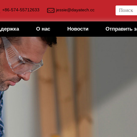
+86-574-55712633
jessie@dayatech.cc
ддержка
О нас
Новости
Отправить з