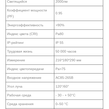
Светящийся
2000лм
Коэффициент мощности
0.95
(PF)
Энергоэффективность
>90%
Индекс цвета (CRI)
Ра80
IP-рейтинг
IP 55
Трудовая жизнь
50 000 часов
Измерение
216*180*290 мм
Индекс цветопередачи
Ра>75
Входное напряжение
AC85-265В
Угол луча
120°/60°
Рабочая среда
- 30 - + 50°С
Среда хранения
0–50 °С