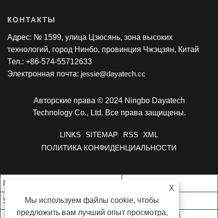
КОНТАКТЫ
Адрес: № 1599, улица Цзюсянь, зона высоких
технологий, город Нинбо, провинция Чжэцзян, Китай
Тел.: +86-574-55712633
Электронная почта:
jessie@dayatech.cc
Авторские права © 2024 Ningbo Dayatech
Technology Co., Ltd. Все права защищены.
LINKS
SITEMAP
RSS
XML
ПОЛИТИКА КОНФИДЕНЦИАЛЬНОСТИ
Мой. Заказ:
1000 шт./шт.
X
Мы используем файлы cookie, чтобы
Условия оплаты:
Т/Т
предложить вам лучший опыт просмотра,
Чжэцзян, Китай