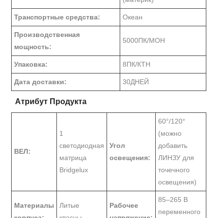
Транспортные средства:
Океан
Производственная
5000ПК/МОН
мощность:
Упаковка:
8ПК/КТН
Дата доставки:
30ДНЕЙ
Атрибут Продукта
60°/120°
1
(можно
светодиодная
Угол
добавить
ВЕЛ:
матрица
освещения:
ЛИНЗУ для
Bridgelux
точечного
освещения)
85–265 В
Материалы
Литые
Рабочее
переменного
корпуса:
квасцы.
напряжение: